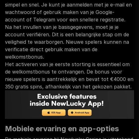
simpel en snel. Je kunt je aanmelden met je e-mail en
wachtwoord of gebruik maken van je Google-
account of Telegram voor een snellere registratie.
Na het invullen van je basisgegevens, moet je je
account verifiëren. Dit is een belangrijke stap om de
veiligheid te waarborgen. Nieuwe spelers kunnen na
verificatie direct gebruik maken van de
welkomstbonus.
Het activeren van je eerste storting is essentieel om
de welkomstbonus te ontvangen. De bonus voor
nieuwe spelers is aantrekkelijk en bevat tot €4000 en
350 gratis spins, afhankelijk van het gekozen pakket.
Mobiele ervaring en app-opties