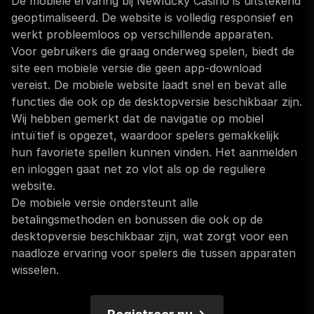
De mobiele ervaring bij Newlucky Casino is uitstekend
geoptimaliseerd. De website is volledig responsief en
werkt probleemloos op verschillende apparaten.
Voor gebruikers die graag onderweg spelen, biedt de
site een mobiele versie die geen app-download
vereist. De mobiele website laadt snel en bevat alle
functies die ook op de desktopversie beschikbaar zijn.
Wij hebben gemerkt dat de navigatie op mobiel
intuïtief is opgezet, waardoor spelers gemakkelijk
hun favoriete spellen kunnen vinden. Het aanmelden
en inloggen gaat net zo vlot als op de reguliere
website.
De mobiele versie ondersteunt alle
betalingsmethoden en bonussen die ook op de
desktopversie beschikbaar zijn, wat zorgt voor een
naadloze ervaring voor spelers die tussen apparaten
wisselen.