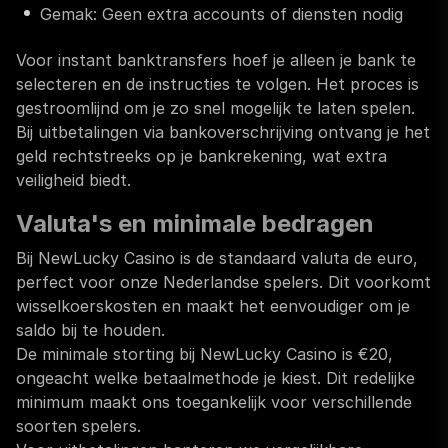
Gemak: Geen extra accounts of diensten nodig
Voor instant banktransfers hoef je alleen je bank te
selecteren en de instructies te volgen. Het proces is
gestroomlijnd om je zo snel mogelijk te laten spelen.
Bij uitbetalingen via bankoverschrijving ontvang je het
geld rechtstreeks op je bankrekening, wat extra
veiligheid biedt.
Valuta's en minimale bedragen
Bij NewLucky Casino is de standaard valuta de euro,
perfect voor onze Nederlandse spelers. Dit voorkomt
wisselkoerskosten en maakt het eenvoudiger om je
saldo bij te houden.
De minimale storting bij NewLucky Casino is €20,
ongeacht welke betaalmethode je kiest. Dit redelijke
minimum maakt ons toegankelijk voor verschillende
soorten spelers.