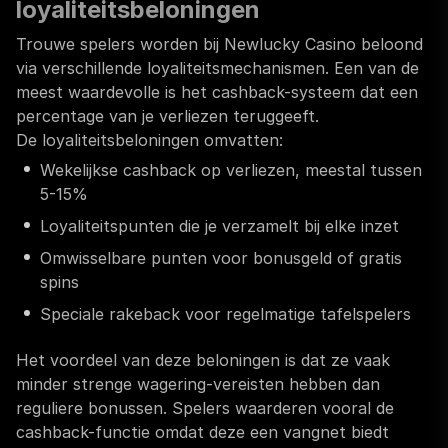
loyaliteitsbeloningen
Trouwe spelers worden bij Newlucky Casino beloond
via verschillende loyaliteitsmechanismen. Een van de
meest waardevolle is het cashback-systeem dat een
percentage van je verliezen teruggeeft.
De loyaliteitsbeloningen omvatten:
Wekelijkse cashback op verliezen, meestal tussen
5-15%
Loyaliteitspunten die je verzamelt bij elke inzet
Omwisselbare punten voor bonusgeld of gratis
spins
Speciale rakeback voor regelmatige tafelspelers
Het voordeel van deze beloningen is dat ze vaak
minder strenge wagering-vereisten hebben dan
reguliere bonussen. Spelers waarderen vooral de
cashback-functie omdat deze een vangnet biedt