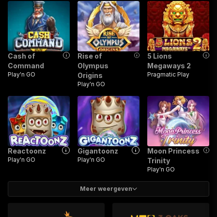
Cash of
Rise of
5 Lions
Command
Olympus
Megaways 2
Play'n GO
Pragmatic Play
Origins
Play'n GO
Reactoonz
Gigantoonz
Moon Princess
Play'n GO
Play'n GO
Trinity
Play'n GO
Meer weergeven