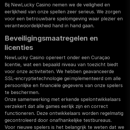
Bij NewLucky Casino nemen we de veiligheid en
eerlijkheid van onze spellen zeer serieus. We zorgen
voor een betrouwbare spelomgeving waar plezier en
verantwoordelijkheid hand in hand gaan.
Beveiligingsmaatregelen en
licenties
NewLucky Casino opereert onder een Curaçao
licentie, wat een bepaald niveau van toezicht biedt
voor onze activiteiten. We hebben geavanceerde
SSL-encryptietechnologie geïmplementeerd om alle
persoonlijke en financiële gegevens van onze spelers
te beschermen.
Onze samenwerking met erkende spelontwikkelaars
verzekert dat alle games eerlijk zijn en correct
functioneren. Deze ontwikkelaars worden regelmatig
gecontroleerd door onafhankelijke testbureaus.
Voor nieuwe spelers is het belangrijk te weten dat we