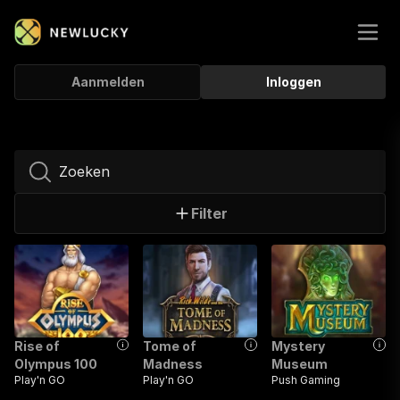
Aanmelden
Inloggen
Filter
Rise of
Tome of
Mystery
Olympus 100
Madness
Museum
Play'n GO
Play'n GO
Push Gaming