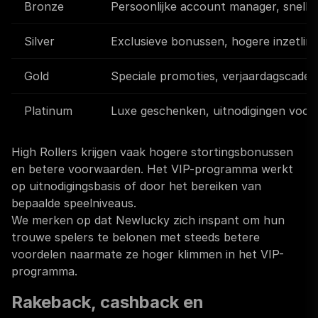
Bronze
Persoonlijke account manager, sneller
Silver
Exclusieve bonussen, hogere inzetlim
Gold
Speciale promoties, verjaardagscadea
Platinum
Luxe geschenken, uitnodigingen voo
High Rollers krijgen vaak hogere stortingsbonussen
en betere voorwaarden. Het VIP-programma werkt
op uitnodigingsbasis of door het bereiken van
bepaalde speelniveaus.
We merken op dat Newlucky zich inspant om hun
trouwe spelers te belonen met steeds betere
voordelen naarmate ze hoger klimmen in het VIP-
programma.
Rakeback, cashback en