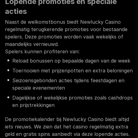
Lopende promoties en speciale
acties
Naast de welkomstbonus biedt Newlucky Casino
regelmatig terugkerende promoties voor bestaande
spelers. Deze promoties worden vaak wekelijks of
maandelijks vernieuwd.
Spelers kunnen profiteren van:
Reload bonussen op bepaalde dagen van de week
Toernooien met prijzenpotten en extra beloningen
Seizoensgebonden acties tijdens feestdagen en
speciale evenementen
Dagelijkse of wekelijkse promoties zoals cashdrops
en prijstrekkingen
De promotiekalender bij Newlucky Casino biedt altijd
iets nieuws. We zien dat het casino regelmatig extra
geld en gratis spins aanbiedt via deze lopende acties.