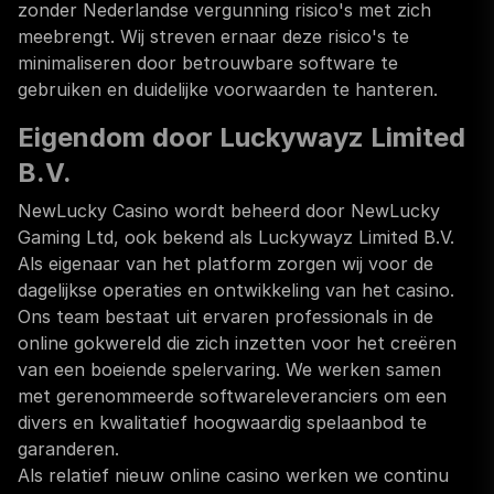
zonder Nederlandse vergunning risico's met zich
meebrengt. Wij streven ernaar deze risico's te
minimaliseren door betrouwbare software te
gebruiken en duidelijke voorwaarden te hanteren.
Eigendom door Luckywayz Limited
B.V.
NewLucky Casino wordt beheerd door NewLucky
Gaming Ltd, ook bekend als Luckywayz Limited B.V.
Als eigenaar van het platform zorgen wij voor de
dagelijkse operaties en ontwikkeling van het casino.
Ons team bestaat uit ervaren professionals in de
online gokwereld die zich inzetten voor het creëren
van een boeiende spelervaring. We werken samen
met gerenommeerde softwareleveranciers om een
divers en kwalitatief hoogwaardig spelaanbod te
garanderen.
Als relatief nieuw online casino werken we continu