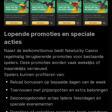
Lopende promoties en speciale
acties
Naast de welkomstbonus biedt Newlucky Casino
regelmatig terugkerende promoties voor bestaande
spelers. Deze promoties worden vaak wekelijks of
maandelijks vernieuwd.
Spelers kunnen profiteren van:
Reload bonussen op bepaalde dagen van de week
Toernooien met prijzenpotten en extra beloningen
Seizoensgebonden acties tijdens feestdagen en
speciale evenementen
Dagelijkse of wekelijkse promoties zoals cashdrops