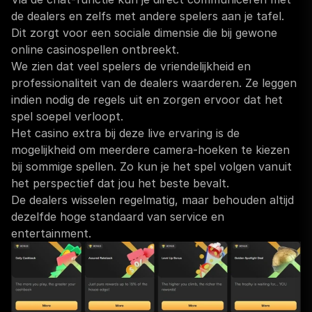
de dealers en zelfs met andere spelers aan je tafel.
Dit zorgt voor een sociale dimensie die bij gewone
online casinospellen ontbreekt.
We zien dat veel spelers de vriendelijkheid en
professionaliteit van de dealers waarderen. Ze leggen
indien nodig de regels uit en zorgen ervoor dat het
spel soepel verloopt.
Het casino extra bij deze live ervaring is de
mogelijkheid om meerdere camera-hoeken te kiezen
bij sommige spellen. Zo kun je het spel volgen vanuit
het perspectief dat jou het beste bevalt.
De dealers wisselen regelmatig, maar behouden altijd
dezelfde hoge standaard van service en
entertainment.