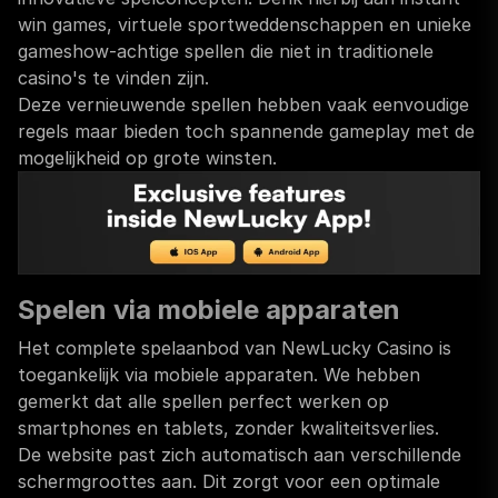
win games, virtuele sportweddenschappen en unieke
gameshow-achtige spellen die niet in traditionele
casino's te vinden zijn.
Deze vernieuwende spellen hebben vaak eenvoudige
regels maar bieden toch spannende gameplay met de
mogelijkheid op grote winsten.
Spelen via mobiele apparaten
Het complete spelaanbod van NewLucky Casino is
toegankelijk via mobiele apparaten. We hebben
gemerkt dat alle spellen perfect werken op
smartphones en tablets, zonder kwaliteitsverlies.
De website past zich automatisch aan verschillende
schermgroottes aan. Dit zorgt voor een optimale