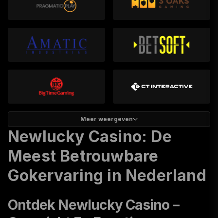
Meer weergeven
Newlucky Casino: De
Meest Betrouwbare
Gokervaring in Nederland
Ontdek Newlucky Casino –