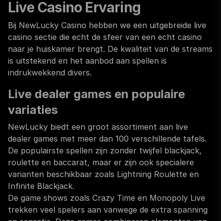
Live Casino Ervaring
Bij NewLucky Casino hebben we een uitgebreide live
casino sectie die echt de sfeer van een echt casino
naar je huiskamer brengt. De kwaliteit van de streams
is uitstekend en het aanbod aan spellen is
indrukwekkend divers.
Live dealer games en populaire
variaties
NewLucky biedt een groot assortiment aan live
dealer games met meer dan 100 verschillende tafels.
De populairste spellen zijn zonder twijfel blackjack,
roulette en baccarat, maar er zijn ook specialere
varianten beschikbaar zoals Lightning Roulette en
Infinite Blackjack.
De game shows zoals Crazy Time en Monopoly Live
trekken veel spelers aan vanwege de extra spanning