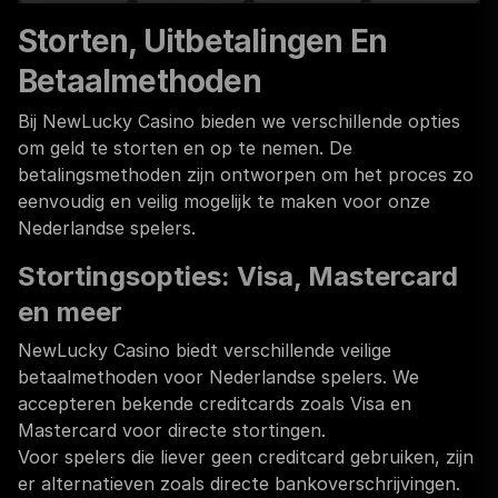
Storten, Uitbetalingen En
Betaalmethoden
Bij NewLucky Casino bieden we verschillende opties
om geld te storten en op te nemen. De
betalingsmethoden zijn ontworpen om het proces zo
eenvoudig en veilig mogelijk te maken voor onze
Nederlandse spelers.
Stortingsopties: Visa, Mastercard
en meer
NewLucky Casino biedt verschillende veilige
betaalmethoden voor Nederlandse spelers. We
accepteren bekende creditcards zoals Visa en
Mastercard voor directe stortingen.
Voor spelers die liever geen creditcard gebruiken, zijn
er alternatieven zoals directe bankoverschrijvingen.