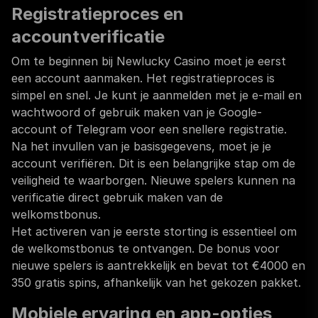
Registratieproces en
accountverificatie
Om te beginnen bij Newlucky Casino moet je eerst
een account aanmaken. Het registratieproces is
simpel en snel. Je kunt je aanmelden met je e-mail en
wachtwoord of gebruik maken van je Google-
account of Telegram voor een snellere registratie.
Na het invullen van je basisgegevens, moet je je
account verifiëren. Dit is een belangrijke stap om de
veiligheid te waarborgen. Nieuwe spelers kunnen na
verificatie direct gebruik maken van de
welkomstbonus.
Het activeren van je eerste storting is essentieel om
de welkomstbonus te ontvangen. De bonus voor
nieuwe spelers is aantrekkelijk en bevat tot €4000 en
350 gratis spins, afhankelijk van het gekozen pakket.
Mobiele ervaring en app-opties