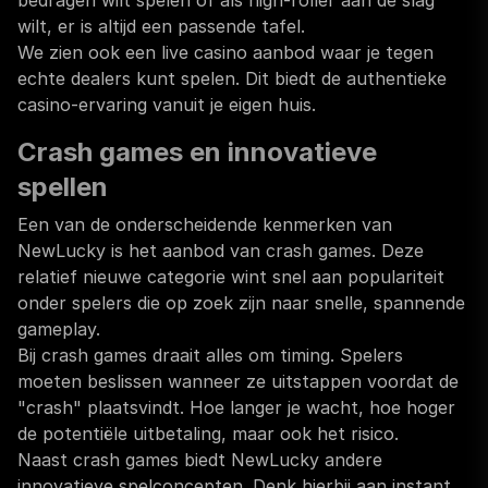
bedragen wilt spelen of als high-roller aan de slag
wilt, er is altijd een passende tafel.
We zien ook een live casino aanbod waar je tegen
echte dealers kunt spelen. Dit biedt de authentieke
casino-ervaring vanuit je eigen huis.
Crash games en innovatieve
spellen
Een van de onderscheidende kenmerken van
NewLucky is het aanbod van crash games. Deze
relatief nieuwe categorie wint snel aan populariteit
onder spelers die op zoek zijn naar snelle, spannende
gameplay.
Bij crash games draait alles om timing. Spelers
moeten beslissen wanneer ze uitstappen voordat de
"crash" plaatsvindt. Hoe langer je wacht, hoe hoger
de potentiële uitbetaling, maar ook het risico.
Naast crash games biedt NewLucky andere
innovatieve spelconcepten. Denk hierbij aan instant