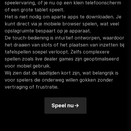
speelervaring, of je nu op een klein telefoonscherm
of een grote tablet speelt.
Het is niet nodig om aparte apps te downloaden. Je
kunt direct via je mobiele browser spelen, wat veel
opslagruimte bespaart op je apparaat.
De touch-bediening is intuïtief ontworpen, waardoor
het draaien van slots of het plaatsen van inzetten bij
tafelspellen soepel verloopt. Zelfs complexere
spellen zoals live dealer games zijn geoptimaliseerd
voor mobiel gebruik.
Wij zien dat de laadtijden kort zijn, wat belangrijk is
voor spelers die onderweg willen gokken zonder
vertraging of frustratie.
Speel nu